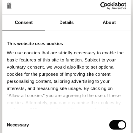
datum moeten de resterende nachten van de originele
reserveringsbevestiging betalen.
Wij behouden ons het recht voor:
Consent
Details
About
- uw toegewezen kamer en/of de hotellocatie op
gelijk welk moment te wijzigen om welke reden dan
ook; of
This website uses cookies
- een boeking annuleren vanwege gezondheids- of
We use cookies that are strictly necessary to enable the
veiligheidsredenen of de volledige of gedeeltelijke
basic features of this site to function. Subject to your
sluiting van het hotel. Indien wij uw boeking(en)
voluntary consent, we would also like to set optional
moeten annuleren, proberen wij u op de hoogte te
cookies for the purposes of improving site content,
brengen en de volledige terugbetaling wordt verwerkt
personalising content, tailoring advertising to your
naar dezelfde debet/creditcard, hoewel het een
interests, and measuring site usage. By clicking on
aantal dagen kan duren voor het bedrag op uw
"Allow all cookies" you are agreeing to the use of these
rekening wordt gestort.
cookies. Alternately, you can customise the cookies by
4. Registratie
clicking on "Allow selections ". For more information on
our use of cookies, please visit our
Cookie Statement
.
In toepassing van de regelgeving in bepaalde landen
Consent
kunnen Klanten worden gevraagd bij hun aankomst in
Necessary
Selection