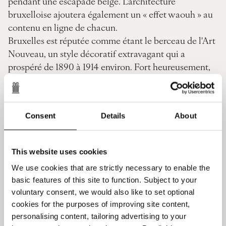
pendant une escapade belge. L'architecture
bruxelloise ajoutera également un « effet waouh » au
contenu en ligne de chacun.
Bruxelles est réputée comme étant le berceau de l'Art
Nouveau, un style décoratif extravagant qui a
prospéré de 1890 à 1914 environ. Fort heureusement,
de nombreux bâtiments magnifiques subsistent de
cette période. Grâce à la superficie modeste de
Bruxelles, vous pouvez également les découvrir à
Consent
Details
About
pied. Commencez par le Musée Victor Horta, situé
rue Américaine, qui rend hommage à l'un des héros
créateurs de l'Art Nouveau. Puis, munissez-vous d'un
This website uses cookies
plan et partez vous promener. Bruxelles compte plus
We use cookies that are strictly necessary to enable the
de 40 000 sites patrimoniaux protégés, alors faites
basic features of this site to function. Subject to your
preuve de sagesse dans vos choix. Ne manquez pas de
voluntary consent, we would also like to set optional
visiter l'Hôtel Tassel, premier chef-d'œuvre imaginé
cookies for the purposes of improving site content,
par Horta. Le formidable Hôtel Solvay, l'élégant et
personalising content, tailoring advertising to your
simple Hôtel Max Hallet et l'audacieux Hôtel Van