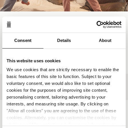
Escapade en Famille
Un séjour en famille placé sous le signe du confort, du
calme et du temps partagé, avec des avantages
Consent
Details
About
exclusifs sur une seconde chambre et bien plus
encore pour profiter pleinement de la beauté de
Bruxelles.
This website uses cookies
Lire la suite
We use cookies that are strictly necessary to enable the
basic features of this site to function. Subject to your
voluntary consent, we would also like to set optional
RÉSERVATION
cookies for the purposes of improving site content,
personalising content, tailoring advertising to your
interests, and measuring site usage. By clicking on
"Allow all cookies" you are agreeing to the use of these
Restons en contact
cookies. Alternately, you can customise the cookies by
clicking on "Allow selections ". For more information on