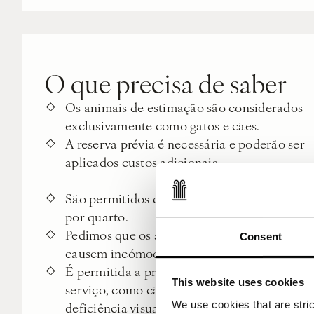
O que precisa de saber
Os animais de estimação são considerados
exclusivamente como gatos e cães.
A reserva prévia é necessária e poderão ser
aplicados custos adicionais.
São permitidos dois animais de estimação
por quarto.
Pedimos que os animais de estimação não
Consent
causem incómodo com latidos.
É permitida a presença de animais de
This website uses cookies
serviço, como cães-guia para pessoas com
We use cookies that are strict
deficiência visual, sob avaliação da direção