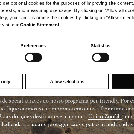
o set optional cookies for the purposes of improving site content,
responsabilidade civil e registos de
interests, and measuring site usage. By clicking on "Allow all coo
vacinação.
tely, you can customise the cookies by clicking on "Allow select
 visit our
Cookie Statement
.
Preferences
Statistics
Patudos por uma causa
 only
Allow selections
rinthia Lisbon, orgulhamo-nos do nosso compromisso
ade social através do nosso programa pet-friendly. Por 
ue fique connosco, comprometemo-nos a fazer uma con
Estas doações destinam-se a apoiar a
União Zoófila
, um
dedicada a ajudar e proteger cães e gatos abandonados.