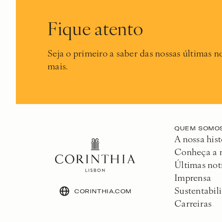
Fique atento
Seja o primeiro a saber das nossas últimas no
mais.
QUEM SOMO
A nossa hist
Conheça a 
Últimas not
Imprensa
Sustentabil
CORINTHIA.COM
Carreiras