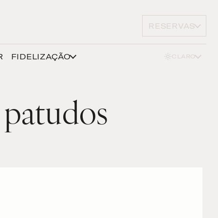
RESERVAS
R
FIDELIZAÇÃO
CLARO
 patudos