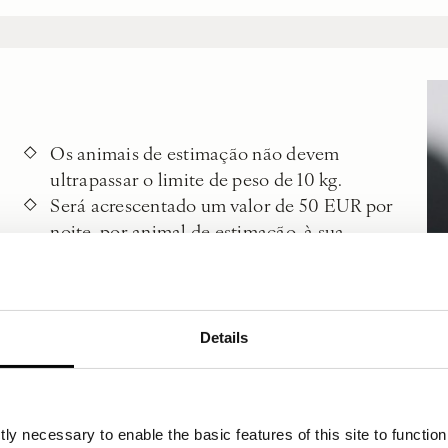
Os animais de estimação não devem
ultrapassar o limite de peso de 10 kg.
Será acrescentado um valor de 50 EUR por
noite, por animal de estimação, à sua
fatura final.
Os animais de estimação devem estar
sempre com a trela nas áreas comuns.
Ao circular pelo hotel, pedimos que
Details
transporte o seu animal nos elevadores.
Assegure-se de ter os documentos
necessários aquando da sua chegada,
ly necessary to enable the basic features of this site to function
incluindo licença, seguro de