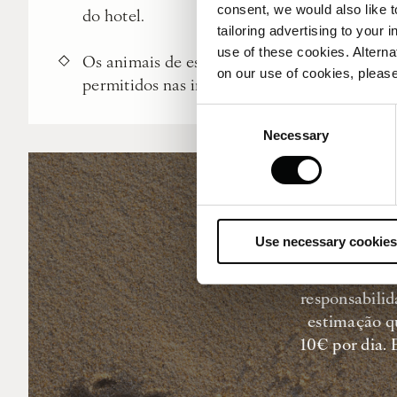
consent, we would also like t
do hotel.
tailoring advertising to your 
use of these cookies. Alterna
Os animais de estimação não são
on our use of cookies, please
permitidos nas instalações do spa.
Consent
Necessary
Selection
Use necessary cookies
No Co
responsabilid
estimação q
10€ por dia. 