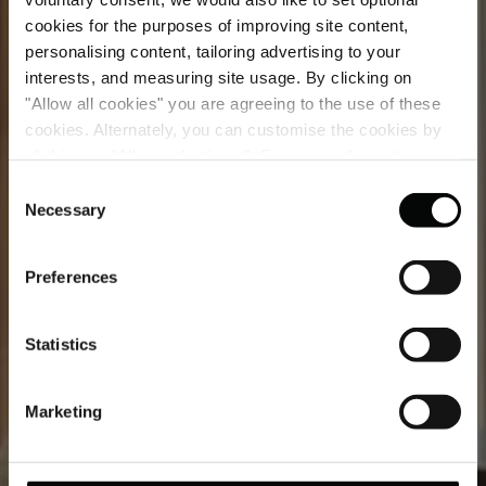
cookies for the purposes of improving site content,
Президентский люкс
personalising content, tailoring advertising to your
interests, and measuring site usage. By clicking on
Произведения искусства, украшающие стены
"Allow all cookies" you are agreeing to the use of these
этого люкса, впечатляют не меньше, чем
cookies. Alternately, you can customise the cookies by
захватывающая панорама Невского проспекта,
clicking on "Allow selections ". For more information on
открывающаяся из его окон. Но этим красота
our use of cookies, please visit our
Cookie Statement
.
Consent
номера не ограничивается, ведь Президентский
Necessary
Selection
люкс излучает изысканность во всем — от
импозантного обеденного стола до продуманной
роскоши гостиной. Примите во внимание нашу
Preferences
рекомендацию и познакомьтесь с
предложениями Представительской гостиной:
Statistics
напитки и легкие закуски здесь подаются
бесплатно в течение всего дня.
Marketing