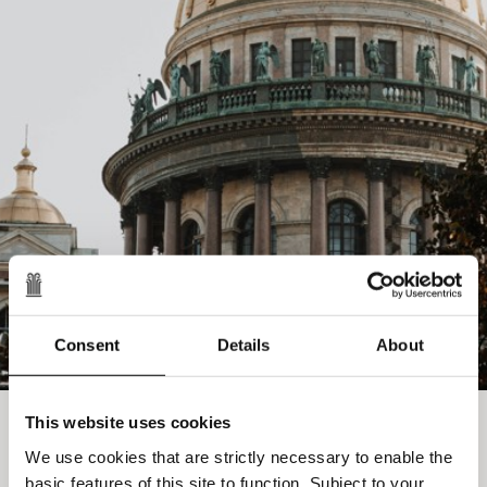
Consent
Details
About
This website uses cookies
Стиль модерн
Дом компании "Зингер" (бывшая российская
We use cookies that are strictly necessary to enable the
штаб-квартира компании Singer Sewing Machine
basic features of this site to function. Subject to your