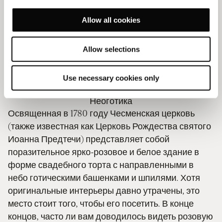
этого симметричного делового здания сдаются
Allow all cookies
под офисы. В качестве примера индустриальной
советской архитектуры 1920-х годов можно
привести трикотажную фабрику "Красное
Allow selections
Знамя" — выразительную, похожую на корабль
конструкцию из кирпича и бетона с узкими
Use necessary cookies only
горизонтальными окнами.
Неоготика
Освященная в 1780 году Чесменская церковь
(также известная как Церковь Рождества святого
Иоанна Предтечи) представляет собой
поразительное ярко-розовое и белое здание в
форме свадебного торта с направленными в
небо готическими башенками и шпилями. Хотя
оригинальные интерьеры давно утрачены, это
место стоит того, чтобы его посетить. В конце
концов, часто ли вам доводилось видеть розовую